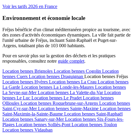
Voir les tarifs 2026 en France
Environnement et économie locale
Fréjus bénéficie d'un climat méditerranéen propice au tourisme, avec
des zones d'activités économiques dynamiques. La ville fait partie de
l'unité urbaine de Fréjus, incluant Saint-Raphaël et Puget-sur-
Argens, totalisant plus de 103 000 habitants.
Pour en savoir plus sur la gestion des déchets et les pratiques
responsables, consultez notre
guide complet
.
Location bennes
Brignoles
Location bennes
Cogolin
Location
bennes
Cuers
Location bennes
Draguignan
Location bennes
Fréjus
Location bennes
Hyères
Location bennes
La Crau
Location bennes
La Garde
Location bennes
La Londe-les-Maures
Location bennes
La Seyne-sur-Mer
Location bennes
La Valette-du-Var
Location
bennes
Le Luc
Location bennes
Le Pradet
Location bennes
Ollioules
Location bennes
Roquebrune-sur-Argens
Location bennes
Saint-Cyr-sur-Mer
Location bennes
Sainte-Maxime
Location bennes
Saint-Maximin-la-Sainte-Baume
Location bennes
Saint-Raphaël
Location bennes
Sanary-sur-Mer
Location bennes
Six-Fours-les-
Plages
Location bennes
Solliès-Pont
Location bennes
Toulon
Location bennes
Vidauban