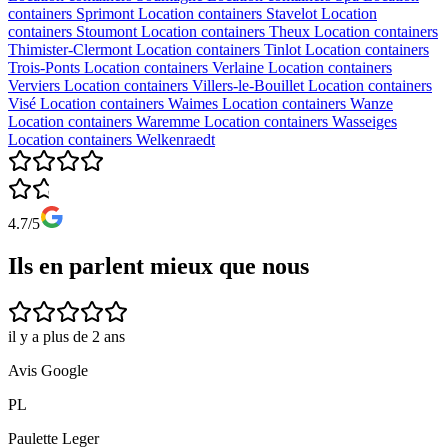
containers
Sprimont
Location containers
Stavelot
Location
containers
Stoumont
Location containers
Theux
Location containers
Thimister-Clermont
Location containers
Tinlot
Location containers
Trois-Ponts
Location containers
Verlaine
Location containers
Verviers
Location containers
Villers-le-Bouillet
Location containers
Visé
Location containers
Waimes
Location containers
Wanze
Location containers
Waremme
Location containers
Wasseiges
Location containers
Welkenraedt
4.7/5
Ils en parlent mieux que nous
il y a plus de 2 ans
Avis Google
PL
Paulette Leger