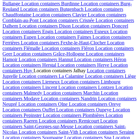
Bullange
Location containers
Burdinne
Location containers
Burg-
Reuland
Location containers
Butgenbach
Location containers
Chaudfontaine
Location containers
Clavier
Location containers
Comblain-au-Pont
Location containers
Crisnée
Location containers
Dalhem
Location containers
Dison
Location containers
Donceel
Location containers
Engis
Location containers
Esneux
Location
containers
Eupen
Location containers
Faimes
Location containers
Ferrières
Location containers
Fexhe-le-Haut-Clocher
Location
containers
Flémalle
Location containers
Fléron
Location containers
Geer
Location containers
Grâce-Hollogne
Location containers
Hamoir
Location containers
Hannut
Location containers
Héron
Location containers
Herstal
Location containers
Herve
Location
containers
Huy
Location containers
Jalhay
Location containers
Juprelle
Location containers
La Calamine
Location containers
Liège
Location containers
Lierneux
Location containers
Limbourg
Location containers
Lincent
Location containers
Lontzen
Location
containers
Malmedy
Location containers
Marchin
Location
containers
Modave
Location containers
Nandrin
Location containers
Neupré
Location containers
Olne
Location containers
Oreye
Location containers
Ouffet
Location containers
Oupeye
Location
containers
Pepinster
Location containers
Plombières
Location
containers
Raeren
Location containers
Remicourt
Location
containers
Saint-Georges-sur-Meuse
Location containers
Saint-
Nicolas
Location containers
Saint-Vith
Location containers
Seraing
Location containers
Soumagne
Location containers
Spa
Location