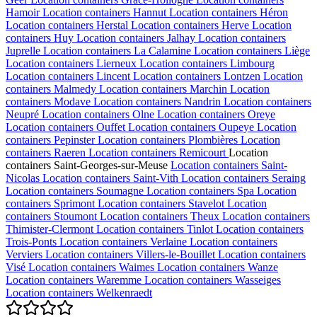
Hamoir
Location containers
Hannut
Location containers
Héron
Location containers
Herstal
Location containers
Herve
Location
containers
Huy
Location containers
Jalhay
Location containers
Juprelle
Location containers
La Calamine
Location containers
Liège
Location containers
Lierneux
Location containers
Limbourg
Location containers
Lincent
Location containers
Lontzen
Location
containers
Malmedy
Location containers
Marchin
Location
containers
Modave
Location containers
Nandrin
Location containers
Neupré
Location containers
Olne
Location containers
Oreye
Location containers
Ouffet
Location containers
Oupeye
Location
containers
Pepinster
Location containers
Plombières
Location
containers
Raeren
Location containers
Remicourt
Location
containers
Saint-Georges-sur-Meuse
Location containers
Saint-
Nicolas
Location containers
Saint-Vith
Location containers
Seraing
Location containers
Soumagne
Location containers
Spa
Location
containers
Sprimont
Location containers
Stavelot
Location
containers
Stoumont
Location containers
Theux
Location containers
Thimister-Clermont
Location containers
Tinlot
Location containers
Trois-Ponts
Location containers
Verlaine
Location containers
Verviers
Location containers
Villers-le-Bouillet
Location containers
Visé
Location containers
Waimes
Location containers
Wanze
Location containers
Waremme
Location containers
Wasseiges
Location containers
Welkenraedt