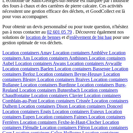
L'économie de Saint-Georges-sur-Meuse est marquée par l'industrie
des fours à chaux et des carrières de pierre calcaire. Ces activités
nécessitent une gestion efficace des déchets, et GoodCollect est là
pour vous accompagner.
Pour obtenir un devis personnalisé ou pour toute question, n'hésitez
pas à nous contacter au
02 601 05 79
. Découvrez également nos
solutions de
location de bennes
et d'
enlèvement de big bag
pour une
gestion optimale de vos déchets.
Location containers
Amay
Location containers
Amblève
Location
containers
Ans
Location containers
Anthisnes
Location containers
Aubel
Location containers
Awans
Location containers
Aywaille
Location containers
Baelen
Location containers
Bassenge
Location
containers
Berloz
Location containers
Beyne-Heusay
Location
containers
Blegny
Location containers
Braives
Location containers
Bullange
Location containers
Burdinne
Location containers
Burg-
Reuland
Location containers
Butgenbach
Location containers
Chaudfontaine
Location containers
Clavier
Location containers
Comblain-au-Pont
Location containers
Crisnée
Location containers
Dalhem
Location containers
Dison
Location containers
Donceel
Location containers
Engis
Location containers
Esneux
Location
containers
Eupen
Location containers
Faimes
Location containers
Ferrières
Location containers
Fexhe-le-Haut-Clocher
Location
containers
Flémalle
Location containers
Fléron
Location containers
Geer
Location containers
Grâce-Hollogne
Location containers