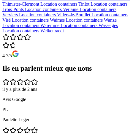
Thimister-Clermont
Location containers
Tinlot
Location containers
Trois-Ponts
Location containers
Verlaine
Location containers
Verviers
Location containers
Villers-le-Bouillet
Location containers
Visé
Location containers
Waimes
Location containers
Wanze
Location containers
Waremme
Location containers
Wasseiges
Location containers
Welkenraedt
4.7/5
Ils en parlent mieux que nous
il y a plus de 2 ans
Avis Google
PL
Paulette Leger