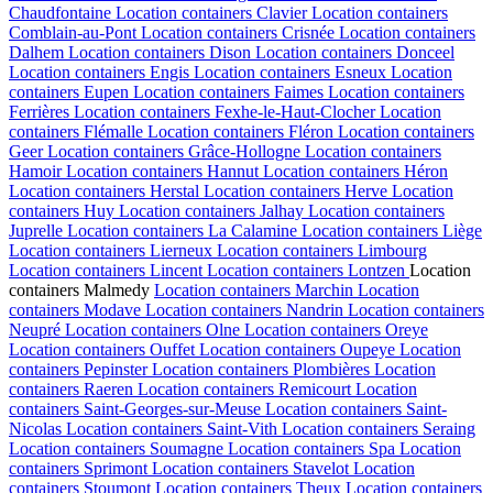
Chaudfontaine
Location containers
Clavier
Location containers
Comblain-au-Pont
Location containers
Crisnée
Location containers
Dalhem
Location containers
Dison
Location containers
Donceel
Location containers
Engis
Location containers
Esneux
Location
containers
Eupen
Location containers
Faimes
Location containers
Ferrières
Location containers
Fexhe-le-Haut-Clocher
Location
containers
Flémalle
Location containers
Fléron
Location containers
Geer
Location containers
Grâce-Hollogne
Location containers
Hamoir
Location containers
Hannut
Location containers
Héron
Location containers
Herstal
Location containers
Herve
Location
containers
Huy
Location containers
Jalhay
Location containers
Juprelle
Location containers
La Calamine
Location containers
Liège
Location containers
Lierneux
Location containers
Limbourg
Location containers
Lincent
Location containers
Lontzen
Location
containers
Malmedy
Location containers
Marchin
Location
containers
Modave
Location containers
Nandrin
Location containers
Neupré
Location containers
Olne
Location containers
Oreye
Location containers
Ouffet
Location containers
Oupeye
Location
containers
Pepinster
Location containers
Plombières
Location
containers
Raeren
Location containers
Remicourt
Location
containers
Saint-Georges-sur-Meuse
Location containers
Saint-
Nicolas
Location containers
Saint-Vith
Location containers
Seraing
Location containers
Soumagne
Location containers
Spa
Location
containers
Sprimont
Location containers
Stavelot
Location
containers
Stoumont
Location containers
Theux
Location containers