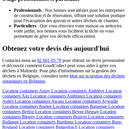
Professionnels
: Nos bennes sont idéales pour les entreprises
de construction et de rénovation, offrant une solution pratique
pour l'évacuation des gravats et autres déchets de chantier.
Particuliers
: Que vous rénoviez votre maison ou nettoyiez
votre jardin, nos bennes vous facilitent la tâche en vous
permettant de gérer vos déchets efficacement.
Obtenez votre devis dès aujourd'hui
Contactez-nous au
02 601 05 79
pour obtenir un devis personnalisé
et découvrir comment GoodCollect peut vous aider à gérer vos
déchets à Malmedy. Pour plus d'informations sur la gestion des
déchets en Belgique, consultez notre
blog sur la gestion des déchets
organiques en Belgique
.
Location containers
Amay
Location containers
Amblève
Location
containers
Ans
Location containers
Anthisnes
Location containers
Aubel
Location containers
Awans
Location containers
Aywaille
Location containers
Baelen
Location containers
Bassenge
Location
containers
Berloz
Location containers
Beyne-Heusay
Location
containers
Blegny
Location containers
Braives
Location containers
Bullange
Location containers
Burdinne
Location containers
Burg-
Reuland
Location containers
Butgenbach
Location containers