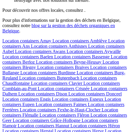
nettoyage avec nos solutions sur mesure.
Pour découvrir nos offres locales, consultez .
Pour plus d'informations sur la gestion des déchets en Belgique,
consultez notre
blog sur la gestion des déchets organiques en
Belgique
.
Location containers
Amay
Location containers
Amblève
Location
containers
Ans
Location containers
Anthisnes
Location containers
Aubel
Location containers
Awans
Location containers
Aywaille
Location containers
Baelen
Location containers
Bassenge
Location
containers
Berloz
Location containers
Beyne-Heusay
Location
containers
Blegny
Location containers
Braives
Location containers
Bullange
Location containers
Burdinne
Location containers
Burg-
Reuland
Location containers
Butgenbach
Location containers
Chaudfontaine
Location containers
Clavier
Location containers
Comblain-au-Pont
Location containers
Crisnée
Location containers
Dalhem
Location containers
Dison
Location containers
Donceel
Location containers
Engis
Location containers
Esneux
Location
containers
Eupen
Location containers
Faimes
Location containers
Ferrières
Location containers
Fexhe-le-Haut-Clocher
Location
containers
Flémalle
Location containers
Fléron
Location containers
Geer
Location containers
Grâce-Hollogne
Location containers
Hamoir
Location containers
Hannut
Location containers
Héron
Location containers
Herstal
Location containers
Herve
Location