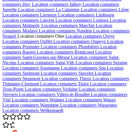
containers
Huy
Location containers
Jalhay
Location containers
Juprelle
Location containers
La Calamine
Location containers
Liège
Location containers
Lierneux
Location containers
Limbourg
Location containers
Lincent
Location containers
Lontzen
Location
containers
Malmedy
Location containers
Marchin
Location
containers
Modave
Location containers
Nandrin
Location containers
Neupré
Location containers
Olne
Location containers
Oreye
Location containers
Ouffet
Location containers
Oupeye
Location
containers
Pepinster
Location containers
Plombières
Location
containers
Raeren
Location containers
Remicourt
Location
containers
Saint-Georges-sur-Meuse
Location containers
Saint-
Nicolas
Location containers
Saint-Vith
Location containers
Seraing
Location containers
Soumagne
Location containers
Spa
Location
containers
Sprimont
Location containers
Stavelot
Location
containers
Stoumont
Location containers
Theux
Location containers
Thimister-Clermont
Location containers
Tinlot
Location containers
Trois-Ponts
Location containers
Verlaine
Location containers
Verviers
Location containers
Villers-le-Bouillet
Location containers
Visé
Location containers
Waimes
Location containers
Wanze
Location containers
Waremme
Location containers
Wasseiges
Location containers
Welkenraedt