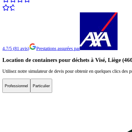
4.7/5
(
81
avis
)
Prestations assurées par
Location
de
containers
pour
déchets
à
Visé,
Liège
(46
Utilisez notre simulateur de devis pour obtenir en quelques clics des p
Professionnel
Particulier