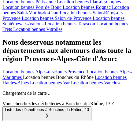
Location bennes
Pélissanne
Location bennes
Plan-de-Cuques
Location bennes
Port-de-Bouc
Location bennes
Rognac
Location
bennes
Saint-Martin-de-Crau
Location bennes
Saint-Rémy-de-
Provence
Location bennes
Salon-de-Provence
Location bennes
Septèmes-les-Vallons
Location bennes
Tarascon
Location bennes
Trets
Location bennes
Vitrolles
Nous desservons notamment les
départements aux alentours dans toute la
région Provence-Alpes-Côte d'Azur:
Location bennes
Alpes-de-Haute-Provence
Location bennes
Alpes-
Maritimes
Location bennes
Bouches-du-Rhône
Location bennes
Hautes-Alpes
Location bennes
Var
Location bennes
Vaucluse
Chargement de la carte ...
Vous cherchez les déchetteries à Bouches-du-Rhône, 13 ?
Liste des déchetteries à
Bouches-du-Rhône
,
13