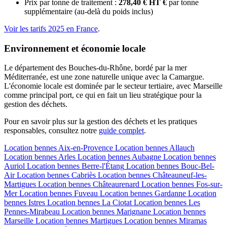
Prix par tonne de traitement :
278,40 € HT €
par tonne
supplémentaire (au-delà du poids inclus)
Voir les tarifs 2025 en France
.
Environnement et économie locale
Le département des Bouches-du-Rhône, bordé par la mer
Méditerranée, est une zone naturelle unique avec la Camargue.
L'économie locale est dominée par le secteur tertiaire, avec Marseille
comme principal port, ce qui en fait un lieu stratégique pour la
gestion des déchets.
Pour en savoir plus sur la gestion des déchets et les pratiques
responsables, consultez notre
guide complet
.
Location bennes
Aix-en-Provence
Location bennes
Allauch
Location bennes
Arles
Location bennes
Aubagne
Location bennes
Auriol
Location bennes
Berre-l'Étang
Location bennes
Bouc-Bel-
Air
Location bennes
Cabriès
Location bennes
Châteauneuf-les-
Martigues
Location bennes
Châteaurenard
Location bennes
Fos-sur-
Mer
Location bennes
Fuveau
Location bennes
Gardanne
Location
bennes
Istres
Location bennes
La Ciotat
Location bennes
Les
Pennes-Mirabeau
Location bennes
Marignane
Location bennes
Marseille
Location bennes
Martigues
Location bennes
Miramas