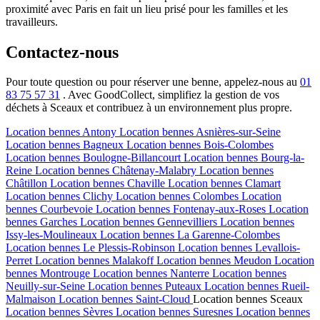
proximité avec Paris en fait un lieu prisé pour les familles et les
travailleurs.
Contactez-nous
Pour toute question ou pour réserver une benne, appelez-nous au
01
83 75 57 31
. Avec GoodCollect, simplifiez la gestion de vos
déchets à Sceaux et contribuez à un environnement plus propre.
Location bennes
Antony
Location bennes
Asnières-sur-Seine
Location bennes
Bagneux
Location bennes
Bois-Colombes
Location bennes
Boulogne-Billancourt
Location bennes
Bourg-la-
Reine
Location bennes
Châtenay-Malabry
Location bennes
Châtillon
Location bennes
Chaville
Location bennes
Clamart
Location bennes
Clichy
Location bennes
Colombes
Location
bennes
Courbevoie
Location bennes
Fontenay-aux-Roses
Location
bennes
Garches
Location bennes
Gennevilliers
Location bennes
Issy-les-Moulineaux
Location bennes
La Garenne-Colombes
Location bennes
Le Plessis-Robinson
Location bennes
Levallois-
Perret
Location bennes
Malakoff
Location bennes
Meudon
Location
bennes
Montrouge
Location bennes
Nanterre
Location bennes
Neuilly-sur-Seine
Location bennes
Puteaux
Location bennes
Rueil-
Malmaison
Location bennes
Saint-Cloud
Location bennes
Sceaux
Location bennes
Sèvres
Location bennes
Suresnes
Location bennes