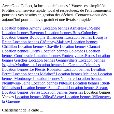
Avec GoodCollect, la location de bennes à Vanves est simplifiée.
Profitez d'un service rapide, local et respectueux de l'environnement
pour tous vos besoins en gestion des déchets. Contactez-nous dès
aujourd'hui pour un devis gratuit et une livraison rapide.
Location bennes
Antony
Location bennes
Asnières-sur-Seine
Location bennes
Bagneux
Location bennes
Bois-Colombes
Location bennes
Boulogne-Billancourt
Location bennes
Bourg-la-
Reine
Location bennes
Châtenay-Malabry
Location bennes
Châtillon
Location bennes
Chaville
Location bennes
Clamart
Location bennes
Clichy
Location bennes
Colombes
Location
bennes
Courbevoie
Location bennes
Fontenay-aux-Roses
Location
bennes
Garches
Location bennes
Gennevilliers
Location bennes
Issy-les-Moulineaux
Location bennes
La Garenne-Colombes
Location bennes
Le Plessis-Robinson
Location bennes
Levallois-
Perret
Location bennes
Malakoff
Location bennes
Meudon
Location
bennes
Montrouge
Location bennes
Nanterre
Location bennes
Neuilly-sur-Seine
Location bennes
Puteaux
Location bennes
Rueil-
Malmaison
Location bennes
Saint-Cloud
Location bennes
Sceaux
Location bennes
Sèvres
Location bennes
Suresnes
Location bennes
Vanves
Location bennes
Ville-d'Avray
Location bennes
Villeneuve-
la-Garenne
Chargement de la carte ...