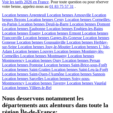
Voir les tarifs 2026 en France
. Pour toute question ou pour réserver
votre benne, appelez-nous au
01 83 75 57 31
.
Location bennes
Argenteuil
Location bennes
Arnouville
Location
bennes
Bezons
Location bennes
Cergy
Location bennes
Cormeilles-
en-Parisis
Location bennes
Deuil-la-Barre
Location bennes
Domont
Location bennes
Eaubonne
Location bennes
Enghien-les-Bains
Location bennes
Éragny
Location bennes
Ermont
Location bennes
Franconville
Location bennes
Garges-lès-Gonesse
Location bennes
Gonesse
Location bennes
Goussainville
Location bennes
Herblay-
sur-Seine
Location bennes
Jouy-le-Moutier
Location bennes
L' Isle-
Adam
Location bennes
Louvres
Location bennes
Montigny-lès-
Cormeilles
Location bennes
Montmagny
Location bennes
Montmorency
Location bennes
Osny
Location bennes
Persan
Location bennes
Pontoise
Location bennes
Saint-Brice-sous-Forêt
Location bennes
Saint-Gratien
Location bennes
Saint-Leu-la-Forêt
Location bennes
Saint-Ouen-l'Aumône
Location bennes
Sannois
Location bennes
Sarcelles
Location bennes
Soisy-sous-
Montmorency
Location bennes
Taverny
Location bennes
Vauréal
Location bennes
Villiers-le-Bel
Nous desservons notamment les
départements aux alentours dans toute la
région Île-de-France: