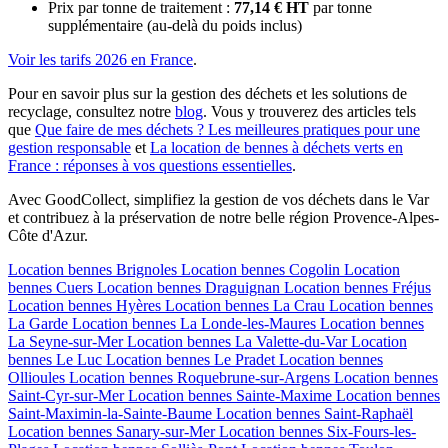
Prix par tonne de traitement :
77,14 € HT
par tonne
supplémentaire (au-delà du poids inclus)
Voir les tarifs 2026 en France
.
Pour en savoir plus sur la gestion des déchets et les solutions de
recyclage, consultez notre
blog
. Vous y trouverez des articles tels
que
Que faire de mes déchets ? Les meilleures pratiques pour une
gestion responsable
et
La location de bennes à déchets verts en
France : réponses à vos questions essentielles
.
Avec GoodCollect, simplifiez la gestion de vos déchets dans le Var
et contribuez à la préservation de notre belle région Provence-Alpes-
Côte d'Azur.
Location bennes
Brignoles
Location bennes
Cogolin
Location
bennes
Cuers
Location bennes
Draguignan
Location bennes
Fréjus
Location bennes
Hyères
Location bennes
La Crau
Location bennes
La Garde
Location bennes
La Londe-les-Maures
Location bennes
La Seyne-sur-Mer
Location bennes
La Valette-du-Var
Location
bennes
Le Luc
Location bennes
Le Pradet
Location bennes
Ollioules
Location bennes
Roquebrune-sur-Argens
Location bennes
Saint-Cyr-sur-Mer
Location bennes
Sainte-Maxime
Location bennes
Saint-Maximin-la-Sainte-Baume
Location bennes
Saint-Raphaël
Location bennes
Sanary-sur-Mer
Location bennes
Six-Fours-les-