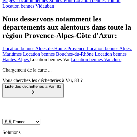
Plages
Location bennes
Solliès-Pont
Location bennes
Toulon
Location bennes
Vidauban
Nous desservons notamment les
départements aux alentours dans toute la
région Provence-Alpes-Côte d'Azur:
Location bennes
Alpes-de-Haute-Provence
Location bennes
Alpes-
Maritimes
Location bennes
Bouches-du-Rhône
Location bennes
Hautes-Alpes
Location bennes
Var
Location bennes
Vaucluse
Chargement de la carte ...
Vous cherchez les déchetteries à Var, 83 ?
Liste des déchetteries à
Var
,
83
Solutions