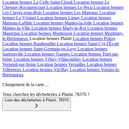
Location bennes
La Celle-Saint-Cloud
Location bennes
Le
Chesnay-Rocquencourt
Location bennes
Le Pecq
Location bennes
Les Clayes-sous-Bois
Location bennes
Les Mureaux
Location
bennes
Le Vésinet
Location bennes
Limay
Location bennes
Maisons-Laffitte
Location bennes
Mantes-la-Jolie
Location bennes
Mantes-la-Ville
Location bennes
Marly-le-Roi
Location bennes
Maurepas
Location bennes
Montesson
Location bennes
Montigny-
le-Bretonneux
Location bennes
Plaisir
Location bennes
Poissy
Location bennes
Rambouillet
Location bennes
Saint-Cyr-l'École
Location bennes
Saint-Germain-en-Laye
Location bennes
Sartrouville
Location bennes
Trappes
Location bennes
Triel-sur-
Seine
Location bennes
Vélizy-Villacoublay
Location bennes
Verneuil-sur-Seine
Location bennes
Versailles
Location bennes
Villepreux
Location bennes
Viroflay
Location bennes
Voisins-le-
Bretonneux
Chargement de la carte ...
Vous cherchez les déchetteries à Plaisir, 78370 ?
Liste des déchetteries à
Plaisir
,
78370