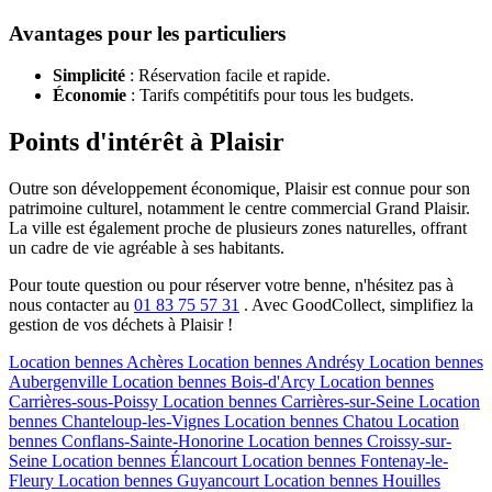
Avantages pour les particuliers
Simplicité
: Réservation facile et rapide.
Économie
: Tarifs compétitifs pour tous les budgets.
Points d'intérêt à Plaisir
Outre son développement économique, Plaisir est connue pour son
patrimoine culturel, notamment le centre commercial Grand Plaisir.
La ville est également proche de plusieurs zones naturelles, offrant
un cadre de vie agréable à ses habitants.
Pour toute question ou pour réserver votre benne, n'hésitez pas à
nous contacter au
01 83 75 57 31
. Avec GoodCollect, simplifiez la
gestion de vos déchets à Plaisir !
Location bennes
Achères
Location bennes
Andrésy
Location bennes
Aubergenville
Location bennes
Bois-d'Arcy
Location bennes
Carrières-sous-Poissy
Location bennes
Carrières-sur-Seine
Location
bennes
Chanteloup-les-Vignes
Location bennes
Chatou
Location
bennes
Conflans-Sainte-Honorine
Location bennes
Croissy-sur-
Seine
Location bennes
Élancourt
Location bennes
Fontenay-le-
Fleury
Location bennes
Guyancourt
Location bennes
Houilles