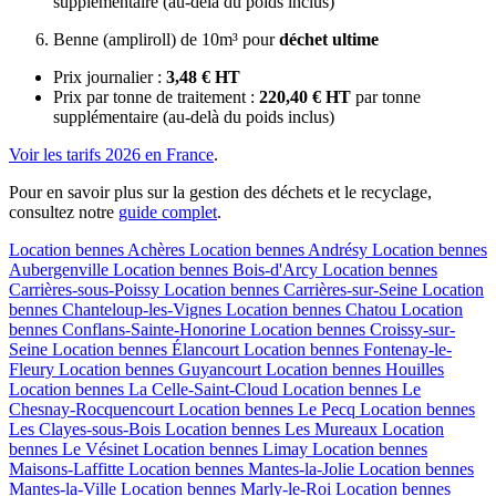
supplémentaire (au-delà du poids inclus)
Benne (ampliroll) de 10m³ pour
déchet ultime
Prix journalier :
3,48 € HT
Prix par tonne de traitement :
220,40 € HT
par tonne
supplémentaire (au-delà du poids inclus)
Voir les tarifs 2026 en France
.
Pour en savoir plus sur la gestion des déchets et le recyclage,
consultez notre
guide complet
.
Location bennes
Achères
Location bennes
Andrésy
Location bennes
Aubergenville
Location bennes
Bois-d'Arcy
Location bennes
Carrières-sous-Poissy
Location bennes
Carrières-sur-Seine
Location
bennes
Chanteloup-les-Vignes
Location bennes
Chatou
Location
bennes
Conflans-Sainte-Honorine
Location bennes
Croissy-sur-
Seine
Location bennes
Élancourt
Location bennes
Fontenay-le-
Fleury
Location bennes
Guyancourt
Location bennes
Houilles
Location bennes
La Celle-Saint-Cloud
Location bennes
Le
Chesnay-Rocquencourt
Location bennes
Le Pecq
Location bennes
Les Clayes-sous-Bois
Location bennes
Les Mureaux
Location
bennes
Le Vésinet
Location bennes
Limay
Location bennes
Maisons-Laffitte
Location bennes
Mantes-la-Jolie
Location bennes
Mantes-la-Ville
Location bennes
Marly-le-Roi
Location bennes