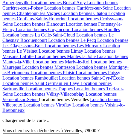
Aubergenville
Location bennes
Bois-d'Arcy
Location bennes
Carrières-sous-Poissy
Location bennes
Carrières-sur-Seine
Location
bennes
Chanteloup-les-Vignes
Location bennes
Chatou
Location
bennes
Conflans-Sainte-Honorine
Location bennes
Croissy-sur-
Seine
Location bennes
Élancourt
Location bennes
Fontenay-le-
Fleury
Location bennes
Guyancourt
Location bennes
Houilles
Location bennes
La Celle-Saint-Cloud
Location bennes
Le
Chesnay-Rocquencourt
Location bennes
Le Pecq
Location bennes
Les Clayes-sous-Bois
Location bennes
Les Mureaux
Location
bennes
Le Vésinet
Location bennes
Limay
Location bennes
Maisons-Laffitte
Location bennes
Mantes-la-Jolie
Location bennes
Mantes-la-Ville
Location bennes
Marly-le-Roi
Location bennes
Maurepas
Location bennes
Montesson
Location bennes
Montigny-
le-Bretonneux
Location bennes
Plaisir
Location bennes
Poissy
Location bennes
Rambouillet
Location bennes
Saint-Cyr-l'École
Location bennes
Saint-Germain-en-Laye
Location bennes
Sartrouville
Location bennes
Trappes
Location bennes
Triel-sur-
Seine
Location bennes
Vélizy-Villacoublay
Location bennes
Verneuil-sur-Seine
Location bennes
Versailles
Location bennes
Villepreux
Location bennes
Viroflay
Location bennes
Voisins-le-
Bretonneux
Chargement de la carte ...
Vous cherchez les déchetteries à Versailles, 78000 ?