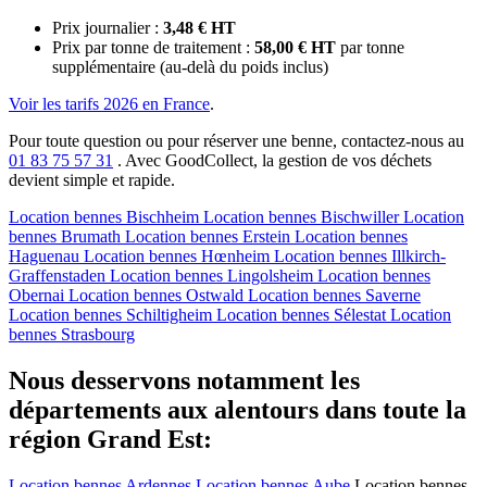
Prix journalier :
3,48 € HT
Prix par tonne de traitement :
58,00 € HT
par tonne
supplémentaire (au-delà du poids inclus)
Voir les tarifs 2026 en France
.
Pour toute question ou pour réserver une benne, contactez-nous au
01 83 75 57 31
. Avec GoodCollect, la gestion de vos déchets
devient simple et rapide.
Location bennes
Bischheim
Location bennes
Bischwiller
Location
bennes
Brumath
Location bennes
Erstein
Location bennes
Haguenau
Location bennes
Hœnheim
Location bennes
Illkirch-
Graffenstaden
Location bennes
Lingolsheim
Location bennes
Obernai
Location bennes
Ostwald
Location bennes
Saverne
Location bennes
Schiltigheim
Location bennes
Sélestat
Location
bennes
Strasbourg
Nous desservons notamment les
départements aux alentours dans toute la
région Grand Est:
Location bennes
Ardennes
Location bennes
Aube
Location bennes