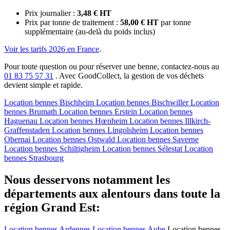
Prix journalier :
3,48 € HT
Prix par tonne de traitement :
58,00 € HT
par tonne
supplémentaire (au-delà du poids inclus)
Voir les tarifs 2026 en France
.
Pour toute question ou pour réserver une benne, contactez-nous au
01 83 75 57 31
. Avec GoodCollect, la gestion de vos déchets
devient simple et rapide.
Location bennes
Bischheim
Location bennes
Bischwiller
Location
bennes
Brumath
Location bennes
Erstein
Location bennes
Haguenau
Location bennes
Hœnheim
Location bennes
Illkirch-
Graffenstaden
Location bennes
Lingolsheim
Location bennes
Obernai
Location bennes
Ostwald
Location bennes
Saverne
Location bennes
Schiltigheim
Location bennes
Sélestat
Location
bennes
Strasbourg
Nous desservons notamment les
départements aux alentours dans toute la
région Grand Est:
Location bennes
Ardennes
Location bennes
Aube
Location bennes