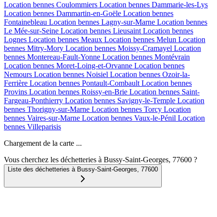
Location bennes
Coulommiers
Location bennes
Dammarie-les-Lys
Location bennes
Dammartin-en-Goële
Location bennes
Fontainebleau
Location bennes
Lagny-sur-Marne
Location bennes
Le Mée-sur-Seine
Location bennes
Lieusaint
Location bennes
Lognes
Location bennes
Meaux
Location bennes
Melun
Location
bennes
Mitry-Mory
Location bennes
Moissy-Cramayel
Location
bennes
Montereau-Fault-Yonne
Location bennes
Montévrain
Location bennes
Moret-Loing-et-Orvanne
Location bennes
Nemours
Location bennes
Noisiel
Location bennes
Ozoir-la-
Ferrière
Location bennes
Pontault-Combault
Location bennes
Provins
Location bennes
Roissy-en-Brie
Location bennes
Saint-
Fargeau-Ponthierry
Location bennes
Savigny-le-Temple
Location
bennes
Thorigny-sur-Marne
Location bennes
Torcy
Location
bennes
Vaires-sur-Marne
Location bennes
Vaux-le-Pénil
Location
bennes
Villeparisis
Chargement de la carte ...
Vous cherchez les déchetteries à Bussy-Saint-Georges, 77600 ?
Liste des déchetteries à
Bussy-Saint-Georges
,
77600