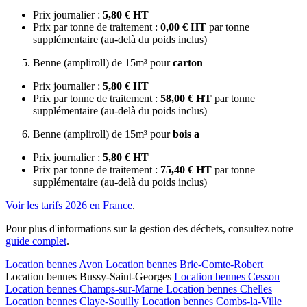
Prix journalier :
5,80 € HT
Prix par tonne de traitement :
0,00 € HT
par tonne
supplémentaire (au-delà du poids inclus)
Benne (ampliroll) de 15m³ pour
carton
Prix journalier :
5,80 € HT
Prix par tonne de traitement :
58,00 € HT
par tonne
supplémentaire (au-delà du poids inclus)
Benne (ampliroll) de 15m³ pour
bois a
Prix journalier :
5,80 € HT
Prix par tonne de traitement :
75,40 € HT
par tonne
supplémentaire (au-delà du poids inclus)
Voir les tarifs 2026 en France
.
Pour plus d'informations sur la gestion des déchets, consultez notre
guide complet
.
Location bennes
Avon
Location bennes
Brie-Comte-Robert
Location bennes
Bussy-Saint-Georges
Location bennes
Cesson
Location bennes
Champs-sur-Marne
Location bennes
Chelles
Location bennes
Claye-Souilly
Location bennes
Combs-la-Ville