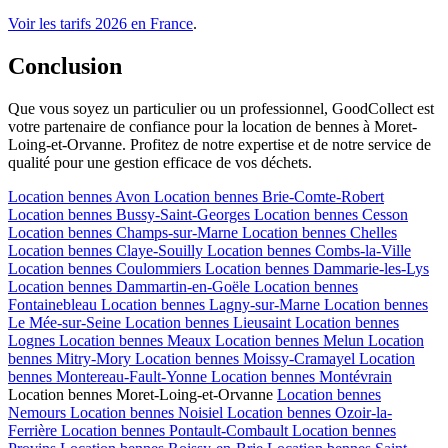
Voir les tarifs 2026 en France
.
Conclusion
Que vous soyez un particulier ou un professionnel, GoodCollect est
votre partenaire de confiance pour la location de bennes à Moret-
Loing-et-Orvanne. Profitez de notre expertise et de notre service de
qualité pour une gestion efficace de vos déchets.
Location bennes
Avon
Location bennes
Brie-Comte-Robert
Location bennes
Bussy-Saint-Georges
Location bennes
Cesson
Location bennes
Champs-sur-Marne
Location bennes
Chelles
Location bennes
Claye-Souilly
Location bennes
Combs-la-Ville
Location bennes
Coulommiers
Location bennes
Dammarie-les-Lys
Location bennes
Dammartin-en-Goële
Location bennes
Fontainebleau
Location bennes
Lagny-sur-Marne
Location bennes
Le Mée-sur-Seine
Location bennes
Lieusaint
Location bennes
Lognes
Location bennes
Meaux
Location bennes
Melun
Location
bennes
Mitry-Mory
Location bennes
Moissy-Cramayel
Location
bennes
Montereau-Fault-Yonne
Location bennes
Montévrain
Location bennes
Moret-Loing-et-Orvanne
Location bennes
Nemours
Location bennes
Noisiel
Location bennes
Ozoir-la-
Ferrière
Location bennes
Pontault-Combault
Location bennes