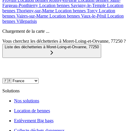
Provins
Location bennes
Roissy-en-Brie
Location bennes
Saint-
Fargeau-Ponthierry
Location bennes
Savigny-le-Temple
Location
bennes
Thorigny-sur-Marne
Location bennes
Torcy
Location
bennes
Vaires-sur-Marne
Location bennes
Vaux-le-Pénil
Location
bennes
Villeparisis
Chargement de la carte ...
Vous cherchez les déchetteries à Moret-Loing-et-Orvanne, 77250 ?
Liste des déchetteries à
Moret-Loing-et-Orvanne
,
77250
Solutions
Nos solutions
Location de bennes
Enlèvement Big bags
Collecte déchets dangereux