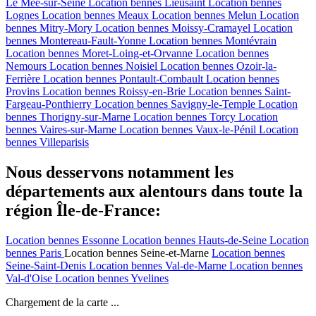
Le Mée-sur-Seine
Location bennes
Lieusaint
Location bennes
Lognes
Location bennes
Meaux
Location bennes
Melun
Location
bennes
Mitry-Mory
Location bennes
Moissy-Cramayel
Location
bennes
Montereau-Fault-Yonne
Location bennes
Montévrain
Location bennes
Moret-Loing-et-Orvanne
Location bennes
Nemours
Location bennes
Noisiel
Location bennes
Ozoir-la-
Ferrière
Location bennes
Pontault-Combault
Location bennes
Provins
Location bennes
Roissy-en-Brie
Location bennes
Saint-
Fargeau-Ponthierry
Location bennes
Savigny-le-Temple
Location
bennes
Thorigny-sur-Marne
Location bennes
Torcy
Location
bennes
Vaires-sur-Marne
Location bennes
Vaux-le-Pénil
Location
bennes
Villeparisis
Nous desservons notamment les
départements aux alentours dans toute la
région Île-de-France:
Location bennes
Essonne
Location bennes
Hauts-de-Seine
Location
bennes
Paris
Location bennes
Seine-et-Marne
Location bennes
Seine-Saint-Denis
Location bennes
Val-de-Marne
Location bennes
Val-d'Oise
Location bennes
Yvelines
Chargement de la carte ...