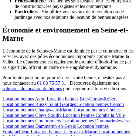
Professionnels
: Nos bennes sont idéales pour les entreprises
de construction, les paysagistes et les commerçants.
Particuliers
: Simplifiez vos travaux de rénovation ou de
jardinage avec nos solutions de location de bennes adaptées.
Économie et environnement en Seine-et-
Marne
L'économie de la Seine-et-Marne est dominée par le commerce et les
services, avec des pôles économiques importants comme Marne-la-
Vallée. Le département est également le premier d'Île-de-France par
sa superficie, offrant un cadre de vie agréable et dynamique.
Pour toute question ou pour réserver votre benne, n'hésitez pas à
nous contacter au
01 83 75 57 31
. Découvrez également nos
solutions de location de bennes
pour répondre à tous vos besoins.
Location bennes
Avon
Location bennes
Brie-Comte-Robert
Location bennes
Bussy-Saint-Georges
Location bennes
Cesson
Location bennes
Champs-sur-Marne
Location bennes
Chelles
Location bennes
Claye-Souilly
Location bennes
Combs-la-Ville
Location bennes
Coulommiers
Location bennes
Dammarie-les-Lys
Location bennes
Dammartin-en-Goële
Location bennes
Fontainebleau
Location bennes
Lagny-sur-Marne
Location bennes